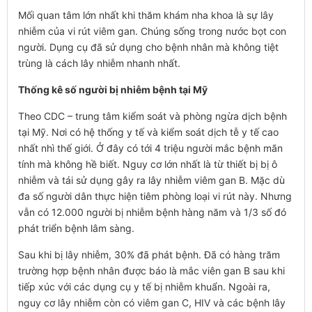
Mối quan tâm lớn nhất khi thăm khám nha khoa là sự lây
nhiễm của vi rút viêm gan. Chúng sống trong nước bọt con
người. Dụng cụ đã sử dụng cho bệnh nhân mà không tiệt
trùng là cách lây nhiễm nhanh nhất.
Thống kê số người bị nhiễm bệnh tại Mỹ
Theo CDC – trung tâm kiểm soát và phòng ngừa dịch bệnh
tại Mỹ. Nơi có hệ thống y tế và kiểm soát dịch tễ y tế cao
nhất nhì thế giới. Ở đây có tới 4 triệu người mắc bệnh mãn
tính mà không hề biết. Nguy cơ lớn nhất là từ thiết bị bị ô
nhiễm và tái sử dụng gây ra lây nhiễm viêm gan B. Mặc dù
đa số người dân thực hiện tiêm phòng loại vi rút này. Nhưng
vẫn có 12.000 người bị nhiễm bệnh hàng năm và 1/3 số đó
phát triển bệnh lâm sàng.
Sau khi bị lây nhiễm, 30% đã phát bệnh. Đã có hàng trăm
trường hợp bệnh nhân được báo là mắc viên gan B sau khi
tiếp xúc với các dụng cụ y tế bị nhiễm khuẩn. Ngoài ra,
nguy cơ lây nhiễm còn có viêm gan C, HIV và các bệnh lây