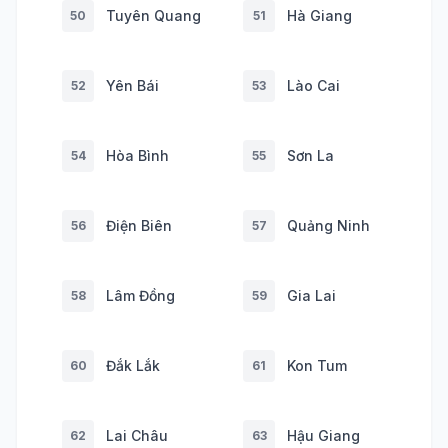
Tuyên Quang
Hà Giang
50
51
Yên Bái
Lào Cai
52
53
Hòa Bình
Sơn La
54
55
Điện Biên
Quảng Ninh
56
57
Lâm Đồng
Gia Lai
58
59
Đắk Lắk
Kon Tum
60
61
Lai Châu
Hậu Giang
62
63